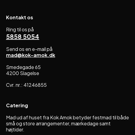
Kontakt os
Ring til os på
5858 5054
Send os en e-mail på
mad@kok-amok.dk
Smedegade 65
4200 Slagelse
Cvr. nr.: 41246855
Catering
Mad ud af huset fra Kok Amok betyder festmad til både
små og store arrangementer, mærkedage samt
højtider.