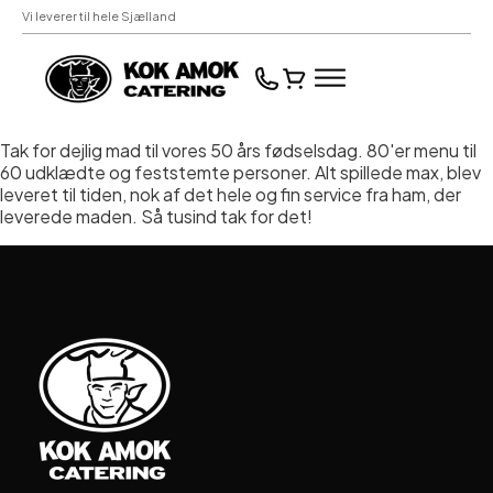
Vi leverer til hele Sjælland
Tak for dejlig mad til vores 50 års fødselsdag. 80'er menu til
60 udklædte og feststemte personer. Alt spillede max, blev
leveret til tiden, nok af det hele og fin service fra ham, der
leverede maden. Så tusind tak for det!