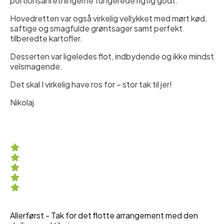
portionsanretningerne fungerede rigtig godt.
Hovedretten var også virkelig vellykket med mørt kød,
saftige og smagfulde grøntsager samt perfekt
tilberedte kartofler.
Desserten var ligeledes flot, indbydende og ikke mindst
velsmagende.
Det skal I virkelig have ros for – stor tak til jer!
Nikolaj
Allerførst - Tak for det flotte arrangement med den