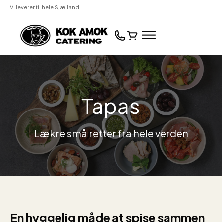
Vi leverer til hele Sjælland
Tapas
Lækre små retter fra hele verden
En hyggelig måde at spise sammen