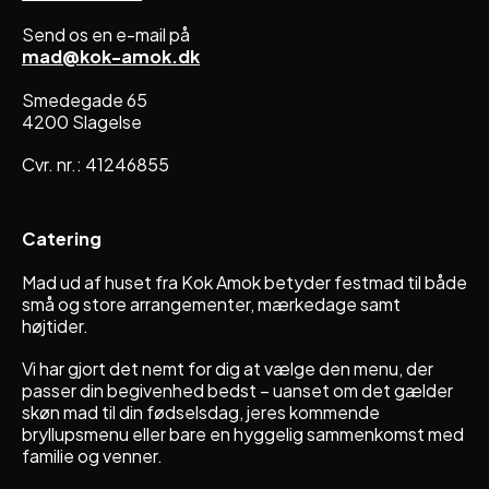
Send os en e-mail på
mad@kok-amok.dk
Smedegade 65
4200 Slagelse
Cvr. nr.: 41246855
Catering
Mad ud af huset fra Kok Amok betyder festmad til både
små og store arrangementer, mærkedage samt
højtider.
Vi har gjort det nemt for dig at vælge den menu, der
passer din begivenhed bedst – uanset om det gælder
skøn mad til din fødselsdag, jeres kommende
bryllupsmenu eller bare en hyggelig sammenkomst med
familie og venner.